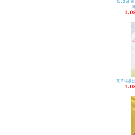
第53回 
1,0
茶草場農
1,0