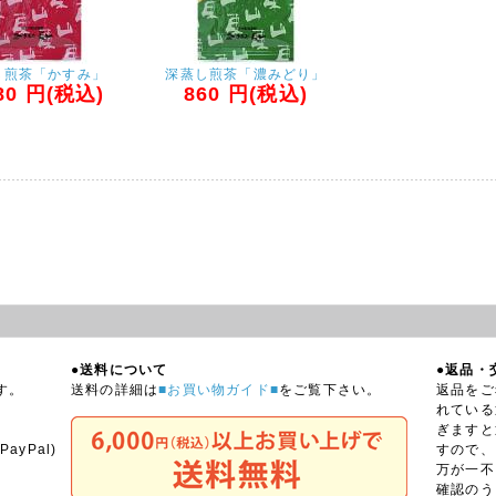
し煎茶「かすみ」
深蒸し煎茶「濃みどり」
80
円(税込)
860
円(税込)
●送料について
●返品・
す。
送料の詳細は
■お買い物ガイド■
をご覧下さい。
返品をご
れている
ぎますと
yPal)
すので、
万が一不
確認のう