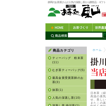
静岡のお茶屋さんが人気の深蒸し茶から贈答品・ギフト
ホーム
商品カテゴリ
ティーバッグ 粉末茶
(11)
むぎ茶ティーバッグ(5)
最高金賞受賞茶師のお
茶(3)
抹茶(1)
日本茶（
高温の蒸
人気の深蒸し茶(10)
せ、美し
またこの
深蒸し茶 掛川茶(1)