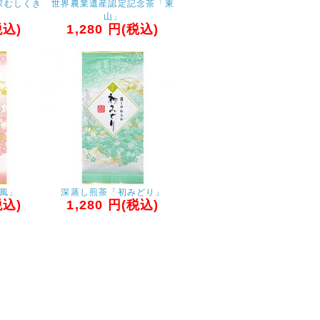
深むしくき
世界農業遺産認定記念茶「東
山」
込)
1,280
円(税込)
風」
深蒸し煎茶「初みどり」
込)
1,280
円(税込)