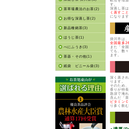
軟性を増
す。
深蒸し茶は
茶草場農法のお茶(2)
く蒸すこ
になりま
お得な深蒸し茶(2)
新品種銘茶(3)
ほうじ茶(1)
掛川市は、
全国最多2
べにふうき(3)
また「全
ても、数
ます。
茶器・その他(1)
紙袋 ビニール袋(3)
深く蒸さ
ります。
そのため
香りが特
急須で淹
含んだ「
ビタミン
り多く飲