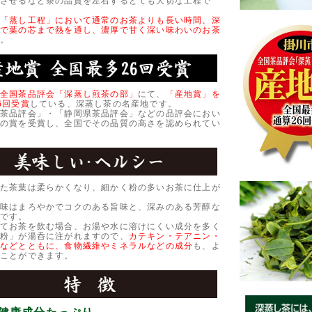
加させるなど茶の品質を左右するとても大切な工程で
「蒸し工程」において通常のお茶よりも長い時間、深
とで葉の芯まで熱を通し、濃厚で甘く深い味わいのお茶
す。
全国茶品評会「深蒸し煎茶の部」
にて、
「産地賞」を
6回受賞
している、深蒸し茶の名産地です。
国茶品評会」・「静岡県茶品評会」などの品評会におい
々の賞を受賞し、全国でその品質の高さを認められてい
れた茶葉は柔らかくなり、細かく粉の多いお茶に仕上が
、味はまろやかでコクのある旨味と、深みのある芳醇な
長です。
れてお茶を飲む場合、お湯や水に溶けにくい成分を多く
茶粉」が湯呑に注がれますので、
カテキン・テアニン・
Ｃなどとともに、食物繊維やミネラルなどの成分
も、よ
むことができます。