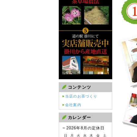
コンテンツ
当店のお茶づくり
会社案内
カレンダー
2026年8月の定休日
日
月
火
水
木
金
土