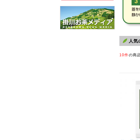
人気
10件
の商