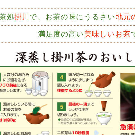
茶処
掛川
で、お茶の味にうるさい
地元
満足度の高い
美味しいお茶