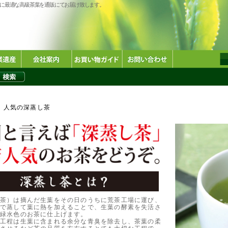
に最適な高級茶葉を通販にてお届け致します。
人気の深蒸し茶
緑茶）は摘んだ生葉をその日のうちに荒茶工場に運び、
気で蒸して葉に熱を加えることで、生葉の酵素を失活さ
い緑水色のお茶に仕上げます。
蒸工程は生葉に含まれる余分な青臭を除去し、茶葉の柔