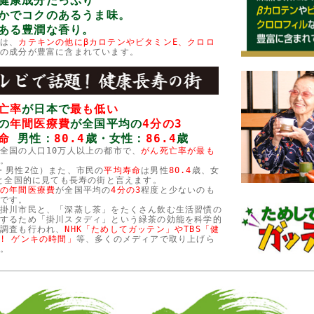
で健康成分たっぷり
やかでコクのあるうま味。
のある豊潤な香り。
には、
カテキンの他にβカロテンやビタミンE、クロロ
どの成分が豊富に含まれています。
亡率
が日本で
最も低い
の
年間医療費
が全国平均の
4分の3
命
男性：
80.4
歳・女性：
86.4
歳
全国の人口10万人以上の都市で、
がん死亡率が最も
す。
・男性2位）また、市民の
平均寿命
は男性
80.4
歳、女
と全国的に見ても長寿の街と言えます。
者の年間医療費
が全国平均の
4分の3
程度と少ないのも
長です。
の掛川市民と、「深蒸し茶」をたくさん飲む生活習慣の
明するため「掛川スタディ」という緑茶の効能を科学的
る調査も行われ、
NHK「ためしてガッテン」やTBS「健
! ゲンキの時間」
等、多くのメディアで取り上げら
す。