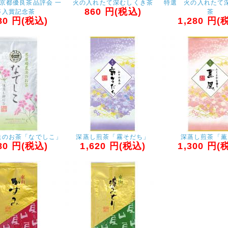
東京都優良茶品評会 一
火の入れたて深むしくき茶
特選 火の入れたて
860
円(税込)
等入賞記念茶
茶
80
円(税込)
1,280
円(税
法のお茶「なでしこ」
深蒸し煎茶「霧そだち」
深蒸し煎茶「薫
80
円(税込)
1,620
円(税込)
1,300
円(税