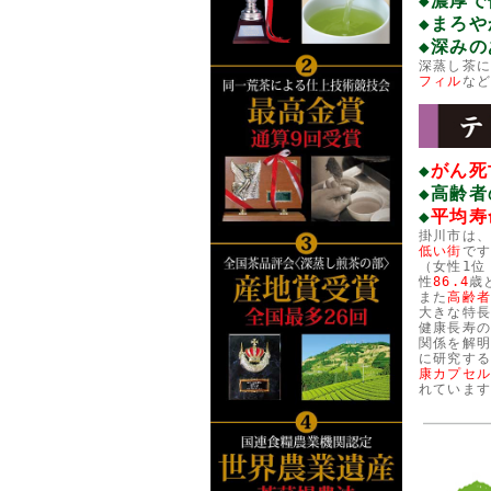
◆濃厚
◆まろ
◆深み
深蒸し茶
フィル
な
◆
がん死
◆高齢者
◆
平均寿
掛川市は、
低い街
で
（女性1位
性
86.4
歳
また
高齢
大きな特
健康長寿
関係を解
に研究す
康カプセル
れていま